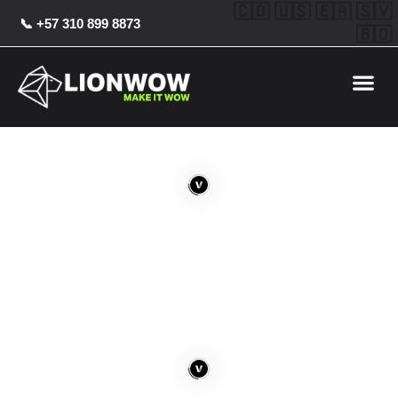
Ir
Post
🇨🇴 🇺🇸 🇪🇦 🇸🇻
📞 +57 310 899 8873
al
navigation
🇧🇴
contenido
Me