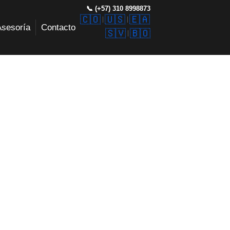
📞 (+57) 310 8998873
🇨🇴
🇺🇸
🇪🇦
Asesoría
Contacto
🇸🇻
🇧🇴