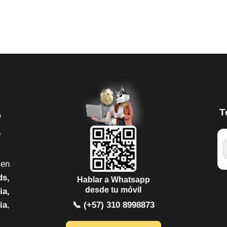
T
 en
ds,
Hablar a Whatsapp
desde tu móvil
ia,
ia
,
📞 (+57) 310 8998873