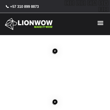
Ir
Post
🇨🇴 🇺🇸 🇪🇦 🇸🇻
📞 +57 310 899 8873
al
navigation
🇧🇴
contenido
Me