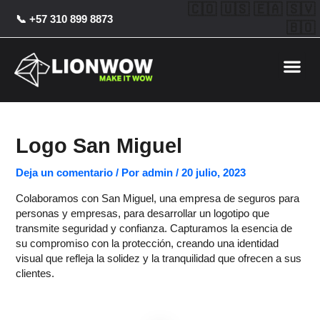
Ir
Post
🇨🇴 🇺🇸 🇪🇦 🇸🇻
📞 +57 310 899 8873
al
navigation
🇧🇴
contenido
Me
Logo San Miguel
Deja un comentario
/ Por
admin
/
20 julio, 2023
Colaboramos con San Miguel, una empresa de seguros para
personas y empresas, para desarrollar un logotipo que
transmite seguridad y confianza. Capturamos la esencia de
su compromiso con la protección, creando una identidad
visual que refleja la solidez y la tranquilidad que ofrecen a sus
clientes.