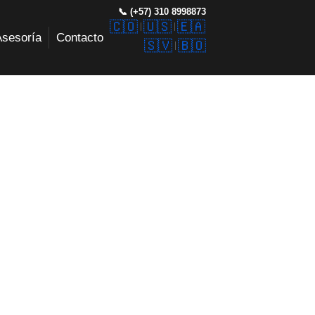
📞 (+57) 310 8998873
🇨🇴
🇺🇸
🇪🇦
Asesoría
Contacto
🇸🇻
🇧🇴