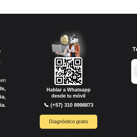
T
 en
ds,
Hablar a Whatsapp
desde tu móvil
ia,
ia
,
📞 (+57) 310 8998873
Diagnóstico gratis