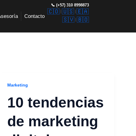
📞 (+57) 310 8998873
🇨🇴
🇺🇸
🇪🇦
Asesoría
Contacto
🇸🇻
🇧🇴
Marketing
10 tendencias
de marketing