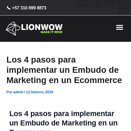
Ir
Post
🇨🇴 🇺🇸 🇪🇦 🇸🇻
📞 +57 310 899 8873
al
navigation
🇧🇴
contenido
Me
Los 4 pasos para
implementar un Embudo de
Marketing en un Ecommerce
Por
admin
/
12 febrero, 2020
Los 4 pasos para implementar
un Embudo de Marketing en un