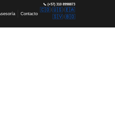
📞 (+57) 310 8998873
🇨🇴
🇺🇸
🇪🇦
Asesoría
Contacto
🇸🇻
🇧🇴