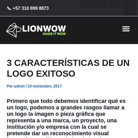
Ir
Post
🇨🇴 🇺🇸 🇪🇦 🇸🇻
📞 +57 310 899 8873
al
navigation
🇧🇴
contenido
Me
3 CARACTERÍSTICAS DE UN
LOGO EXITOSO
Por
admin
/
19 noviembre, 2017
Primero que todo debemos identificar qué es
un logo, podemos a grandes rasgos llamar a
un logo la imagen o pieza gráfica que
representa a una marca, un proyecto, una
institución y/o empresa con la cual se
pretende dar un reconocimiento visual