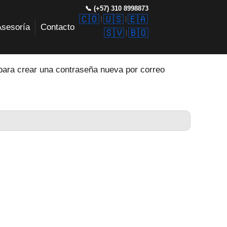
📞 (+57) 310 8998873
🇨🇴
🇺🇸
🇪🇦
Asesoría
Contacto
🇸🇻
🇧🇴
 para crear una contraseña nueva por correo