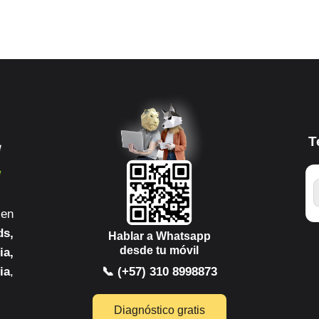
T
 en
ds,
Hablar a Whatsapp
desde tu móvil
ia,
ia
,
📞 (+57) 310 8998873
Diagnóstico gratis