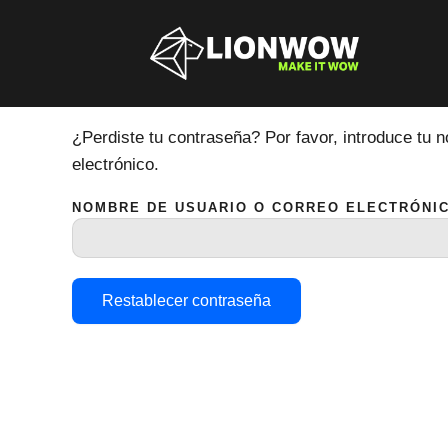
Ir
al
contenido
Contraseña perdida
¿Perdiste tu contraseña? Por favor, introduce tu 
electrónico.
NOMBRE DE USUARIO O CORREO ELECTRÓNI
Restablecer contraseña