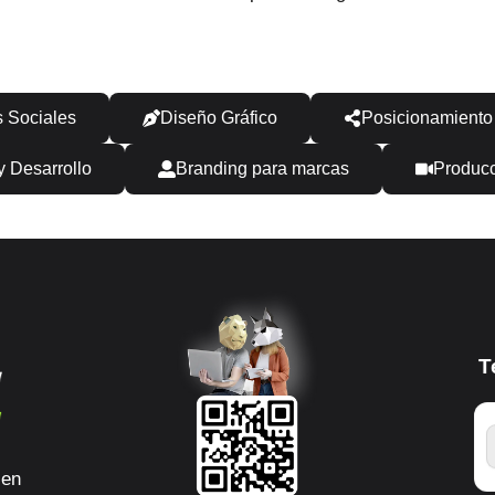
 Sociales
Diseño Gráfico
Posicionamient
 Desarrollo
Branding para marcas
Producc
T
 en