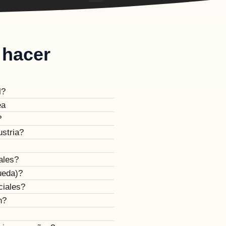
 hacer
l?
ea
?
ustria?
ales?
ueda)?
ciales?
n?