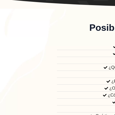
Posib
¿Qu
¿
¿O
¿Có