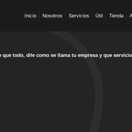
sesora de Marketing VirtuaI 
Inicio
Nosotros
Servicios
Útil
Tienda
a interacción con nuestra asesora virtual especializada en 
hacerle cualquier pregunta que tengas sobre marketing digita
 que todo, dile como se llama tu empresa y que servicio