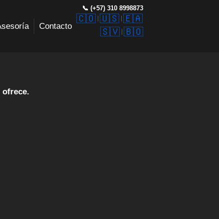
📞 (+57) 310 8998873
AI
🇨🇴
🇺🇸
🇪🇦
Asesoría
Contacto
🇸🇻
🇧🇴
marketing digital y
l
 ofrece.