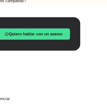
 mis campañas?
Quiero hablar con un asesor
enciar