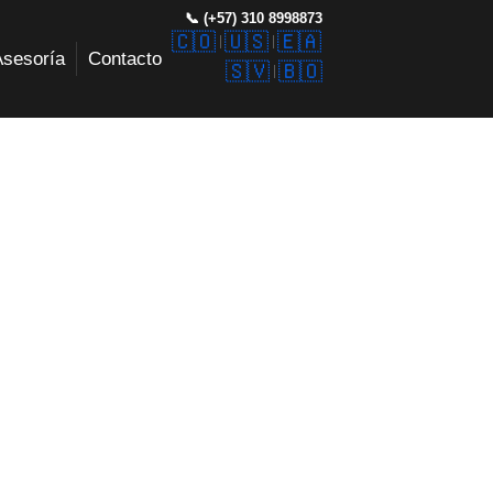
📞 (+57) 310 8998873
🇨🇴
🇺🇸
🇪🇦
Asesoría
Contacto
🇸🇻
🇧🇴