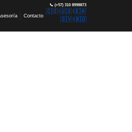
📞 (+57) 310 8998873
🇨🇴
🇺🇸
🇪🇦
Asesoría
Contacto
🇸🇻
🇧🇴